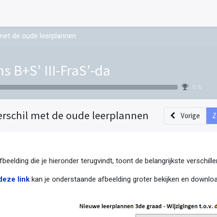
met de oude leerplannen
ns B+S’ III-FraS’-da
0 %
erschil met de oude leerplannen
Vorige
Z
fbeelding die je hieronder terugvindt, toont de belangrijkste verschil
deze link
kan je onderstaande afbeelding groter bekijken en downloa