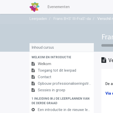
Evenementen
Leerpaden
Frans B+S’ III-FraS’-da
Verschil 
Fra
Inhoud cursus
WELKOM EN INTRODUCTIE
V
Welkom
Toegang tot dit leerpad
Contact
Opbouw professionaliseringstraject
De a
Sessies in groep
Via 
1 INLEIDING BIJ DE LEERPLANNEN VAN
DE DERDE GRAAD
Een introductie in de nieuwe leerplannen van de derde graad