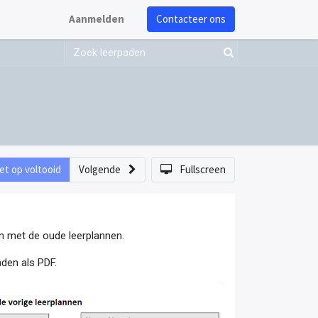
Aanmelden
Contacteer ons
et op voltooid
Volgende
Fullscreen
len met de oude leerplannen.
den als PDF.