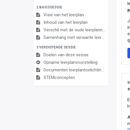
l
2 BASISSESSIE
p
Visie van het leerplan
J
Inhoud van het leerplan
i
Verschil met de oude leerplannen
s
Samenhang met verwante leerplannen
g
3 VERDIEPENDE SESSIE
Doelen van deze sessie
Opname leerplanvoorstelling
Documenten leerplantoelichting
STEMconcepten
I
s
E
h
A
m
O