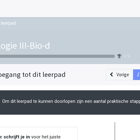
 leerpad
ogie III-Bio-d
0 %
oegang tot dit leerpad
Vorige
Z
Om dit leerpad te kunnen doorlopen zijn een aantal praktische stap
Je
schrijft je in
voor het juiste