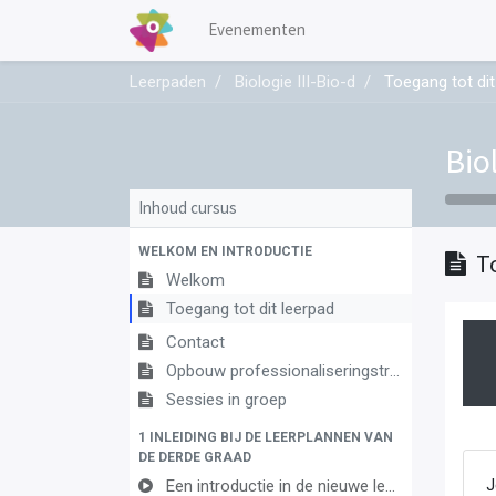
Evenementen
Leerpaden
Biologie III-Bio-d
Toegang tot dit
Biol
Inhoud cursus
WELKOM EN INTRODUCTIE
T
Welkom
Toegang tot dit leerpad
Contact
Opbouw professionaliseringstraject
Sessies in groep
1 INLEIDING BIJ DE LEERPLANNEN VAN
DE DERDE GRAAD
Een introductie in de nieuwe leerplannen van de derde graad