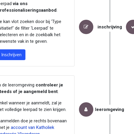
eerpad
via ons
rofessionaliseringsaanbod
.
e kan vlot zoeken door bij 'Type
inschrijving
nitiatief' de filter 'Leerpad' te
electeren en in de zoekbalk het
ewenste vak in te geven.
Inschrijven
n de leeromgeving
controleer je
teeds of je aangemeld bent
.
nkel wanneer je aanmeldt, zal je
et volledige leerpad te zien krijgen.
leeromgeving
anmelden doe je rechts bovenaan
et je
account van Katholiek
nderwijs Vlaanderen
.