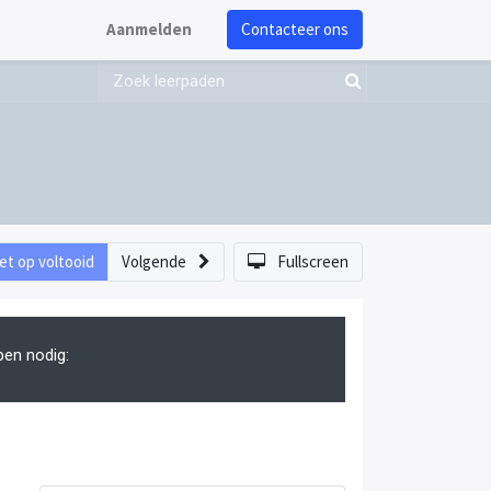
Aanmelden
Contacteer ons
et op voltooid
Volgende
Fullscreen
pen nodig: