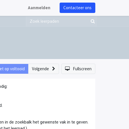
Aanmelden
Contacteer ons
et op voltooid
Volgende
Fullscreen
dig:
d.
en en in de zoekbalk het gewenste vak in te geven.
t het leerpad.)