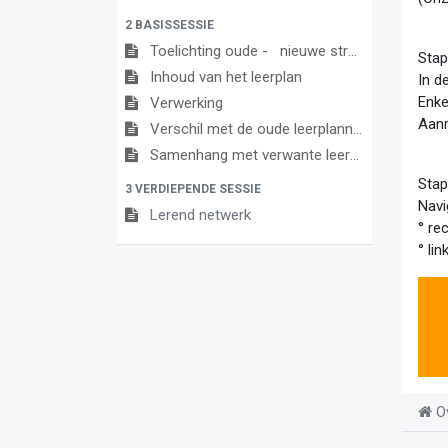
2 BASISSESSIE
Toelichting oude - nieuwe structuur
Stap
Inhoud van het leerplan
In d
Enke
Verwerking
Aanm
Verschil met de oude leerplannen
Samenhang met verwante leerplannen
Stap
3 VERDIEPENDE SESSIE
Navi
Lerend netwerk
° re
° li
O