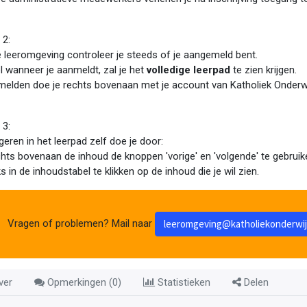
 2:
e leeromgeving controleer je steeds of je aangemeld bent.
l wanneer je aanmeldt, zal je het
volledige leerpad
te zien krijgen.
elden doe je rechts bovenaan met je account van Katholiek Onderw
 3:
geren in het leerpad zelf doe je door:
chts bovenaan de inhoud de knoppen 'vorige' en 'volgende' te gebruik
nks in de inhoudstabel te klikken op de inhoud die je wil zien.
Vragen of problemen? Mail naar
leeromgeving@katholiekonderwij
ver
Opmerkingen (
0
)
Statistieken
Delen