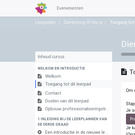
Evenementen
Leerpaden
Dierenzorg III-Die-a
Toegang tot 
Die
Inhoud cursus
WELKOM EN INTRODUCTIE
T
Welkom
Toegang tot dit leerpad
Om d
Contact
Doelen van dit leerpad
Stap
Opbouw professionaliseringstraject
Je s
Pr
1 INLEIDING BIJ DE LEERPLANNEN VAN
DE DERDE GRAAD
Je k
Een introductie in de nieuwe leerplannen van de derde graad
(Onz