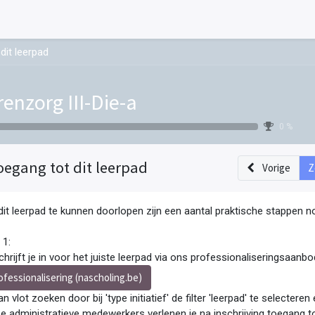
dit leerpad
renzorg III-Die-a
0 %
oegang tot dit leerpad
Vorige
Z
it leerpad te kunnen doorlopen zijn een aantal praktische stappen no
 1:
chrijft je in voor het juiste leerpad via ons professionaliseringsaanbo
ofessionalisering (nascholing.be)
an vlot zoeken door bij 'type initiatief' de filter 'leerpad' te selecter
e administratieve medewerkers verlenen je na inschrijving toegang to