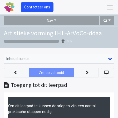
Contacteer ons
Nav
Artistieke vorming II-III-ArVoCo-ddaa
0 %
Inhoud cursus
Zet op voltooid
Toegang tot dit leerpad
Om dit leerpad te kunnen doorlopen zijn een aantal
praktische stappen nodig: