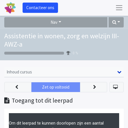
Contacteer ons
Nav
Assistentie in wonen, zorg en welzijn III-
AWZ-a
0 %
Inhoud cursus
Zet op voltooid
Toegang tot dit leerpad
Om dit leerpad te kunnen doorlopen zijn een aantal