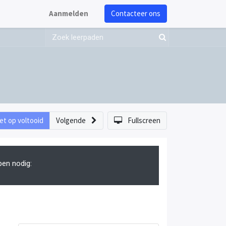
Aanmelden
Contacteer ons
et op voltooid
Volgende
Fullscreen
pen nodig: