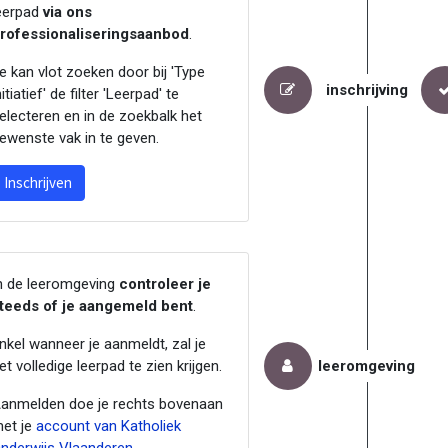
eerpad
via ons
rofessionaliseringsaanbod
.
e kan vlot zoeken door bij 'Type
inschrijving
nitiatief' de filter 'Leerpad' te
electeren en in de zoekbalk het
ewenste vak in te geven.
Inschrijven
n de leeromgeving
controleer je
teeds of je aangemeld bent
.
nkel wanneer je aanmeldt, zal je
et volledige leerpad te zien krijgen.
leeromgeving
anmelden doe je rechts bovenaan
et je
account van Katholiek
nderwijs Vlaanderen
.