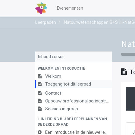
Evenementen
Leerpaden
Natuurwetenschappen B+S III-NatS
Nat
Inhoud cursus
WELKOM EN INTRODUCTIE
T
Welkom
Toegang tot dit leerpad
Contact
Opbouw professionaliseringstraject
Sessies in groep
1 INLEIDING BIJ DE LEERPLANNEN VAN
DE DERDE GRAAD
Een introductie in de nieuwe leerplannen van de derde graad