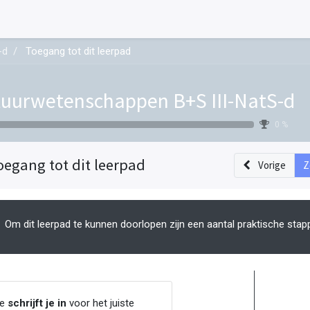
-d
Toegang tot dit leerpad
uurwetenschappen B+S III-NatS-d
0 %
oegang tot dit leerpad
Vorige
Z
Om dit leerpad te kunnen doorlopen zijn een aantal praktische stap
Je
schrijft je in
voor het juiste