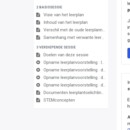
l
2 BASISSESSIE
p
Visie van het leerplan
J
Inhoud van het leerplan
i
Verschil met de oude leerplannen
s
Samenhang met verwante leerplannen
g
3 VERDIEPENDE SESSIE
Doelen van deze sessie
Opname leerplanvoorstelling : Inleiding en STEM
Opname leerplanvoorstelling : deel biologie
Opname leerplanvoorstelling : deel chemie
I
Opname leerplanvoorstelling : deel fysica
s
Documenten leerplantoelichting
E
STEMconcepten
h
A
m
O