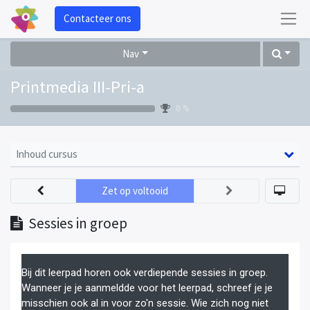
Contacteer ons
Nav
Printmedia III-Pri-a
0 %
Inhoud cursus
Zet op voltooid
Sessies in groep
Bij dit leerpad horen ook verdiepende sessies in groep.
Wanneer je je aanmeldde voor het leerpad, schreef je je
misschien ook al in voor zo'n sessie. Wie zich nog niet