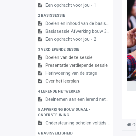
Een opdracht voor jou - 1
2 BASISSESSIE
Doelen en inhoud van de basissessie
Basissessie Afwerking bouw 3A
Een opdracht voor jou - 2
3 VERDIEPENDE SESSIE
Doelen van deze sessie
Presentatie verdiepende sessie
Herinvoering van de stage
Over het leerplan
4 LERENDE NETWERKEN
Deelnemen aan een lerend netwerk
5 AFWERKING BOUW DUAAL -
ONDERSTEUNING
Ondersteuning scholen voltijds onderwijs en centra leren en werken
O
6 BASISVEILIGHEID