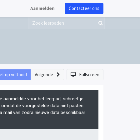
Aanmelden
Contacteer ons
et op voltooid
Volgende
Fullscreen
je aanmeldde voor het leerpad, schreef je
f, omdat de voorgestelde data niet pasten
ia mail van zodra nieuwe data beschikbaar