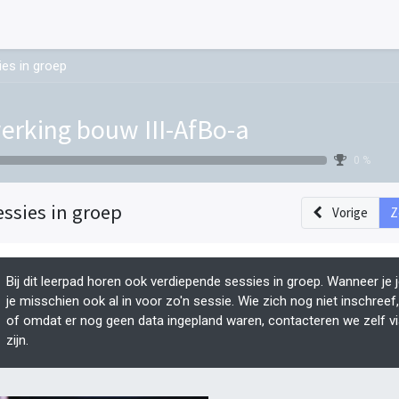
ies in groep
erking bouw III-AfBo-a
0 %
essies in groep
Vorige
Z
Bij dit leerpad horen ook verdiepende sessies in groep. Wanneer je 
je misschien ook al in voor zo'n sessie. Wie zich nog niet inschree
of omdat er nog geen data ingepland waren, contacteren we zelf v
zijn.