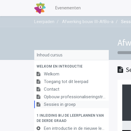
Evenementen
Leerpaden
Afwerking bouw III-AfBo-a
Sess
Afw
Inhoud cursus
WELKOM EN INTRODUCTIE
S
Welkom
Toegang tot dit leerpad
Contact
Opbouw professionaliseringstraject
Sessies in groep
1 INLEIDING BIJ DE LEERPLANNEN VAN
DE DERDE GRAAD
Een introductie in de nieuwe leerplannen van de derde graad