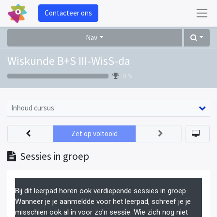
Contacteer ons
Nav
Wiskunde B+S III-WisS-da
0 %
Inhoud cursus
Zet op voltooid
Sessies in groep
Bij dit leerpad horen ook verdiepende sessies in groep.
Wanneer je je aanmeldde voor het leerpad, schreef je je
misschien ook al in voor zo'n sessie. Wie zich nog niet