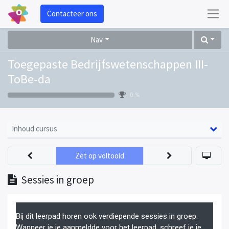
Contacteer ons
Nav
Toegepaste Bedrijfswetenschappen III-
ToBe-da
0 %
Inhoud cursus
Zet op voltooid
Sessies in groep
Bij dit leerpad horen ook verdiepende sessies in groep.
Wanneer je je aanmeldde voor het leerpad, schreef je je