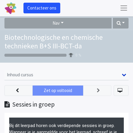
Contacteer ons
Nav
Biotechnologische en chemische
technieken B+S III-BCT-da
0 %
Inhoud cursus
Zet op voltooid
Sessies in groep
Bij dit leerpad horen ook verdiepende sessies in groep.
Wanneer je je aanmeldde voor het leerpad, schreef je je