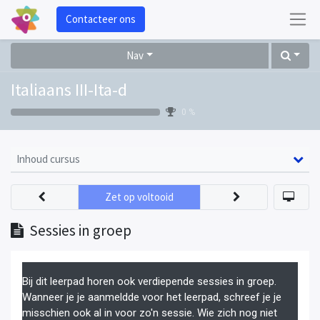
Contacteer ons
Nav
Italiaans III-Ita-d
0 %
Inhoud cursus
Zet op voltooid
Sessies in groep
Bij dit leerpad horen ook verdiepende sessies in groep.
Wanneer je je aanmeldde voor het leerpad, schreef je je
misschien ook al in voor zo'n sessie. Wie zich nog niet