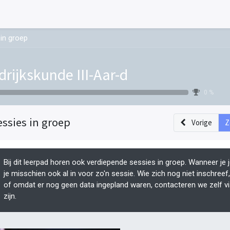
in groep
drijkskunde III-Aar-d
0 %
essies in groep
Vorige
Z
Bij dit leerpad horen ook verdiepende sessies in groep. Wanneer je 
je misschien ook al in voor zo'n sessie. Wie zich nog niet inschree
of omdat er nog geen data ingepland waren, contacteren we zelf v
zijn.