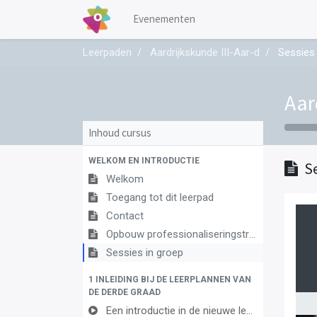
Evenementen
Leerpaden
Aardrijkskunde III-Aar-d
Sessies 
Aar
Inhoud cursus
WELKOM EN INTRODUCTIE
S
Welkom
Toegang tot dit leerpad
Contact
Opbouw professionaliseringstraject
Sessies in groep
1 INLEIDING BIJ DE LEERPLANNEN VAN
DE DERDE GRAAD
Een introductie in de nieuwe leerplannen van de derde graad