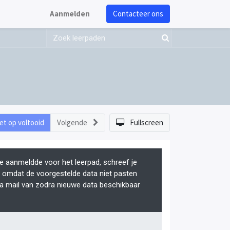
Aanmelden
Contacteer ons
et op voltooid
Volgende
Fullscreen
je aanmeldde voor het leerpad, schreef je
f, omdat de voorgestelde data niet pasten
ia mail van zodra nieuwe data beschikbaar