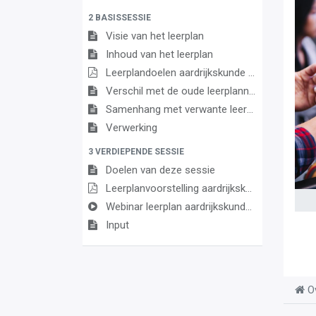
2 BASISSESSIE
Visie van het leerplan
Inhoud van het leerplan
Leerplandoelen aardrijkskunde 3de graad D
Verschil met de oude leerplannen
Samenhang met verwante leerplannen
Verwerking
3 VERDIEPENDE SESSIE
Doelen van deze sessie
Leerplanvoorstelling aardrijkskunde D
Webinar leerplan aardrijkskunde 3de graad D finaliteit 20230511 190310 Opname van vergadering
Input
O