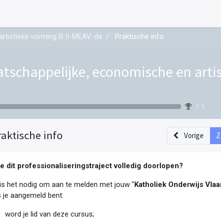
rtistieke vorming B II-MEAV-da
Praktische info
tschappelijke, economische en artis
0 %
raktische info
Vorige
Z
je dit professionaliseringstraject volledig doorlopen?
is het nodig om aan te melden met jouw "
Katholiek Onderwijs Vl
 je aangemeld bent:
word je lid van deze cursus;