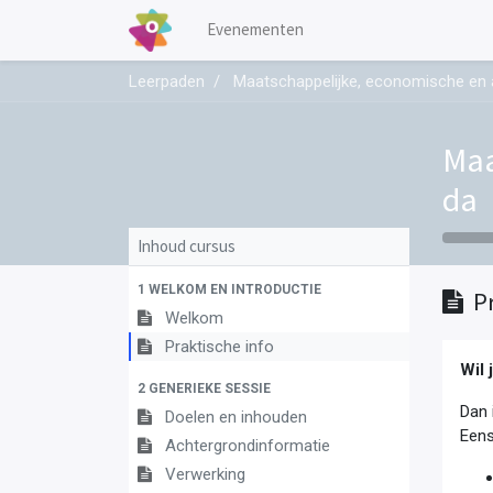
Evenementen
Leerpaden
Maatschappelijke, economische en a
Maa
da
Inhoud cursus
1 WELKOM EN INTRODUCTIE
P
Welkom
Praktische info
Wil 
2 GENERIEKE SESSIE
Dan 
Doelen en inhouden
Eens
Achtergrondinformatie
Verwerking