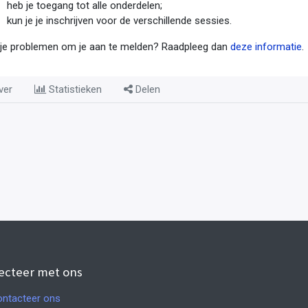
heb je toegang tot alle onderdelen;
kun je je inschrijven voor de verschillende sessies.
je problemen om je aan te melden? Raadpleeg dan
deze informatie
.
ver
Statistieken
Delen
ecteer met ons
ntacteer ons