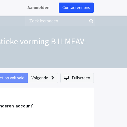
Aanmelden
Contacteer ons
tieke vorming B II-MEAV-
et op voltooid
Volgende
Fullscreen
aanderen-accoun
t".