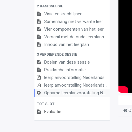
2 BASISSESSIE
Visie en krachtlijnen
Samenhang met verwante leerplannen
Vier componenten van het leerplan
Verschil met de oude leerplannen
Inhoud van het leerplan
3 VERDIEPENDE SESSIE
Doelen van deze sessie
Praktische informatie
leerplanvoorstelling Nederlands III D/A basis
leerplanvoorstelling Nederlands III DA definitief
Opname leerplanvoorstelling Nederlands D A basis
TOT SLOT
O
Evaluatie