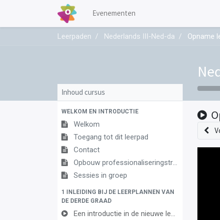
Evenementen
Leerpaden
Nederlands III-Ned-da
Opname le
Ned
Inhoud cursus
WELKOM EN INTRODUCTIE
O
Welkom
V
Toegang tot dit leerpad
Contact
Opbouw professionaliseringstraject
Sessies in groep
1 INLEIDING BIJ DE LEERPLANNEN VAN
DE DERDE GRAAD
Een introductie in de nieuwe leerplannen van de derde graad