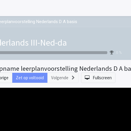
erplanvoorstelling Nederlands D A basis
erlands III-Ned-da
0 %
pname leerplanvoorstelling Nederlands D A ba
orige
Zet op voltooid
Volgende
Fullscreen