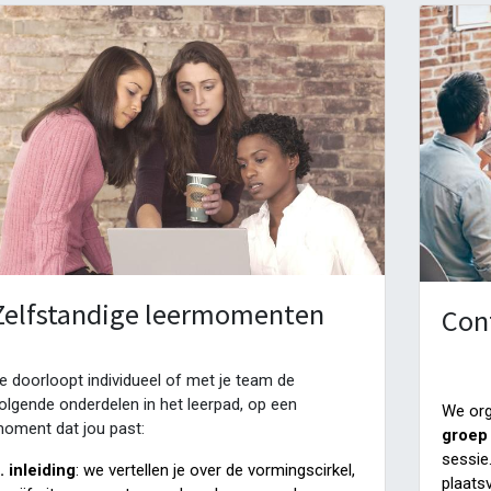
Zelfstandige leermomenten
Con
e doorloopt individueel of met je team de
olgende onderdelen in het leerpad, op een
We org
oment dat jou past:
groep
sessie
. inleiding
: we vertellen je over de vormingscirkel,
plaats