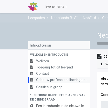
Evenementen
Leerpaden
Nederlands B+S’’ III-NedS’’-d
Opb
Ned
Inhoud cursus
WELKOM EN INTRODUCTIE
O
Welkom
V
Toegang tot dit leerpad
Contact
Als 
Opbouw professionaliseringstraject
derd
Sessies in groep
Conc
1 INLEIDING BIJ DE LEERPLANNEN VAN
DE DERDE GRAAD
Een introductie in de nieuwe leerplannen van de derde graad