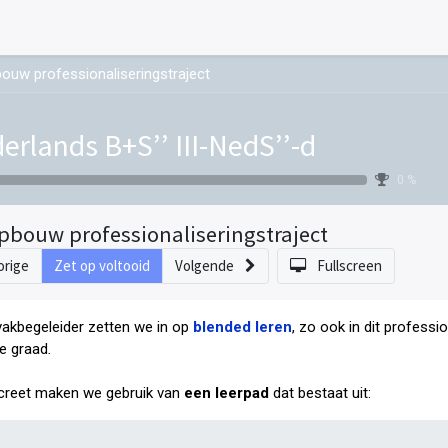
ouw professionaliseringstraject
erlands B+S’’ III-NedS’’-d
0 %
pbouw professionaliseringstraject
orige
Zet op voltooid
Volgende
Fullscreen
vakbegeleider zetten we in op
blended leren
, zo ook in dit professi
e graad
.
reet maken we gebruik van
een leerpad
dat bestaat uit: