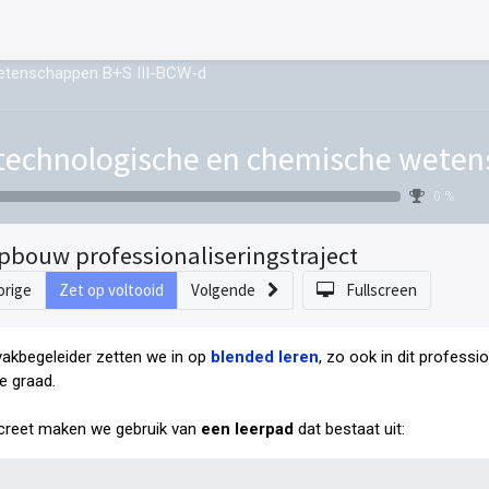
etenschappen B+S III-BCW-d
technologische en chemische weten
0 %
pbouw professionaliseringstraject
orige
Zet op voltooid
Volgende
Fullscreen
vakbegeleider zetten we in op
blended leren
, zo ook in dit professi
e graad
.
reet maken we gebruik van
een leerpad
dat bestaat uit: