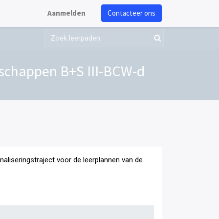
Aanmelden
Contacteer ons
schappen B+S III-BCW-d
onaliseringstraject voor de leerplannen van de