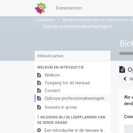
Evenementen
Leerpaden
Biotechnologische en chemische w
Opbouw professionaliseringstraject
Bio
Inhoud cursus
WELKOM EN INTRODUCTIE
O
Welkom
V
Toegang tot dit leerpad
Contact
Als 
Opbouw professionaliseringstraject
derd
Sessies in groep
Conc
1 INLEIDING BIJ DE LEERPLANNEN VAN
DE DERDE GRAAD
Een introductie in de nieuwe leerplannen van de derde graad