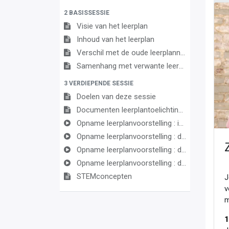
2 BASISSESSIE
Visie van het leerplan
Inhoud van het leerplan
Verschil met de oude leerplannen
Samenhang met verwante leerplannen
3 VERDIEPENDE SESSIE
Doelen van deze sessie
Documenten leerplantoelichting
Opname leerplanvoorstelling : inleiding en STEM
Opname leerplanvoorstelling : deel biologie
Opname leerplanvoorstelling : deel chemie
Opname leerplanvoorstelling : deel fysica
STEMconcepten
J
v
m
1