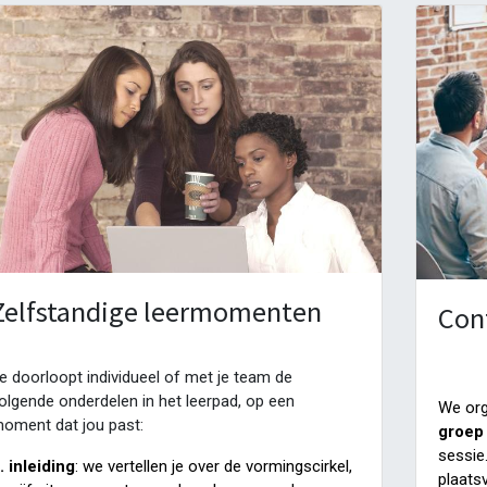
Zelfstandige leermomenten
Con
e doorloopt individueel of met je team de
olgende onderdelen in het leerpad, op een
We org
oment dat jou past:
groep
sessie
. inleiding
: we vertellen je over de vormingscirkel,
plaats