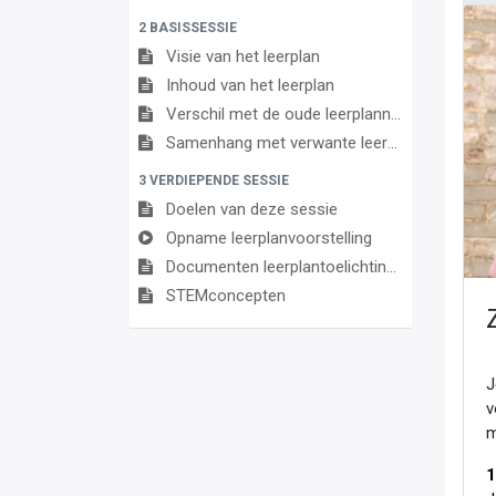
2 BASISSESSIE
Visie van het leerplan
Inhoud van het leerplan
Verschil met de oude leerplannen
Samenhang met verwante leerplannen
3 VERDIEPENDE SESSIE
Doelen van deze sessie
Opname leerplanvoorstelling
Documenten leerplantoelichting
STEMconcepten
J
v
m
1