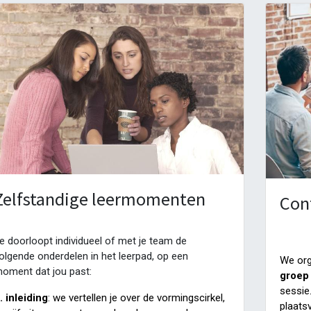
Zelfstandige leermomenten
Con
e doorloopt individueel of met je team de
olgende onderdelen in het leerpad, op een
We org
oment dat jou past:
groep
sessie
. inleiding
: we vertellen je over de vormingscirkel,
plaats