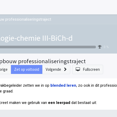
w professionaliseringstraject
logie-chemie III-BiCh-d
0 %
pbouw professionaliseringstraject
orige
Zet op voltooid
Volgende
Fullscreen
vakbegeleider zetten we in op
blended leren
, zo ook in dit professi
e graad
.
reet maken we gebruik van
een leerpad
dat bestaat uit: