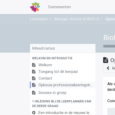
Evenementen
Leerpaden
Biologie-chemie III-BiCh-d
Opbou
Bio
Inhoud cursus
WELKOM EN INTRODUCTIE
O
Welkom
V
Toegang tot dit leerpad
Contact
Als 
Opbouw professionaliseringstraject
derd
Sessies in groep
Conc
1 INLEIDING BIJ DE LEERPLANNEN VAN
DE DERDE GRAAD
Een introductie in de nieuwe leerplannen van de derde graad