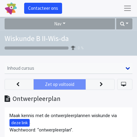
Contacteer ons
Nav
Wiskunde B II-Wis-da
0 %
Inhoud cursus
Zet op voltooid
Ontwerpleerplan
Maak kennis met de ontwerpleerplannen wiskunde via
.
deze link
Wachtwoord: “ontwerpleerplan”.