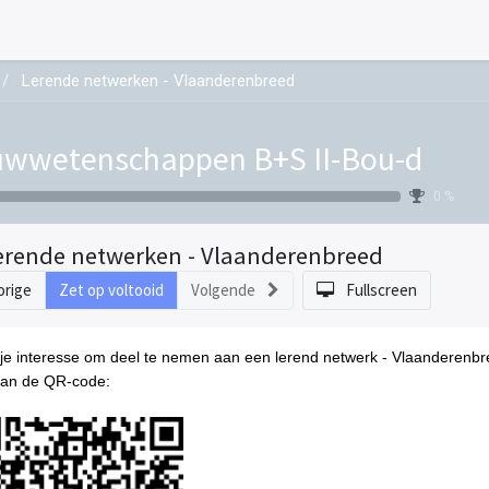
Lerende netwerken - Vlaanderenbreed
wwetenschappen B+S II-Bou-d
0 %
erende netwerken - Vlaanderenbreed
orige
Zet op voltooid
Volgende
Fullscreen
je interesse om deel te nemen aan een lerend netwerk - Vlaanderenbr
can de QR-code: