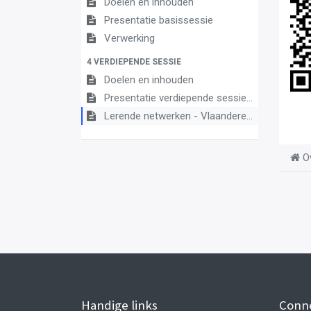
Doelen en inhouden
Presentatie basissessie
Verwerking
4 VERDIEPENDE SESSIE
Doelen en inhouden
Presentatie verdiepende sessie (vergeet jou niet aan te melden)
Lerende netwerken - Vlaanderenbreed
O
Handige links
Conn