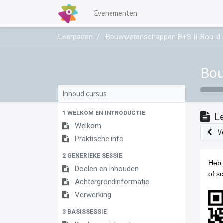
Evenementen
Leerpaden
Bouwwetenschappen B+S II-Bou-d
Bou
Inhoud cursus
1 WELKOM EN INTRODUCTIE
L
Welkom
V
Praktische info
2 GENERIEKE SESSIE
Heb 
Doelen en inhouden
of s
Achtergrondinformatie
Verwerking
3 BASISSESSIE