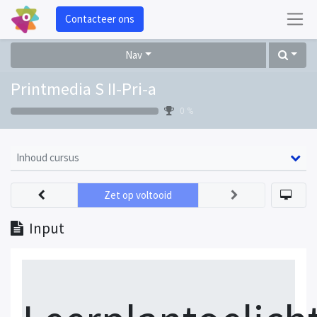
Contacteer ons
Nav
Printmedia S II-Pri-a
0 %
Inhoud cursus
Zet op voltooid
Input