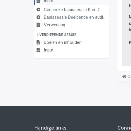
Input
H
Generieke basissessie K en C
Basissessie Beeldende en audiovisuele vorming
N
s
Verwerking
l
4 VERDIEPENDE SESSIE
Doelen en inhouden
K
Input
O
Handige links
Conn