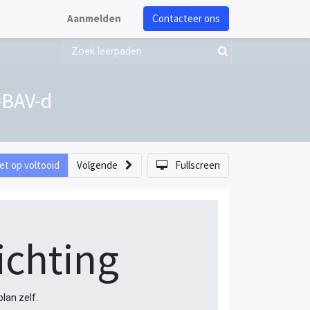
Aanmelden
Contacteer ons
-BAV-d
et op voltooid
Volgende
Fullscreen
ichting
plan zelf.