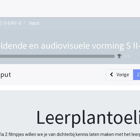
S II-BAV-d
Input
ldende en audiovisuele vorming S II
0 %
nput
Vorige
Z
Leerplantoel
ia 2 filmpjes willen we je van dichterbij kennis laten maken met het leer