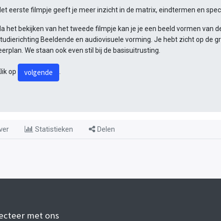
et eerste filmpje geeft je meer inzicht in de matrix, eindtermen en spe
a het bekijken van het tweede filmpje kan je je een beeld vormen van de
tudierichting Beeldende en audiovisuele vorming. Je hebt zicht op de gro
eerplan. We staan ook even stil bij de basisuitrusting.
volgende
lik op
.
ver
Statistieken
Delen
ecteer met ons