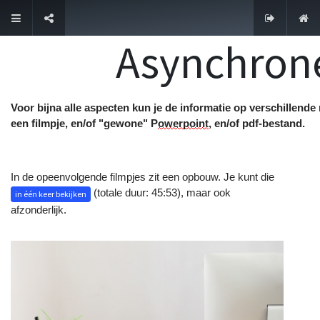
Contacteer ons
Asynchrone
Voor bijna alle aspecten kun je de informatie op verschillend
een
filmpje
,
en/of
"gewone" P
owerpoint
,
en/of
pdf-bestand.
In de opeenvolgende filmpjes zit een opbouw. Je kunt die
(totale duur: 45:53), maar ook
in één keer bekijken
afzonderlijk.