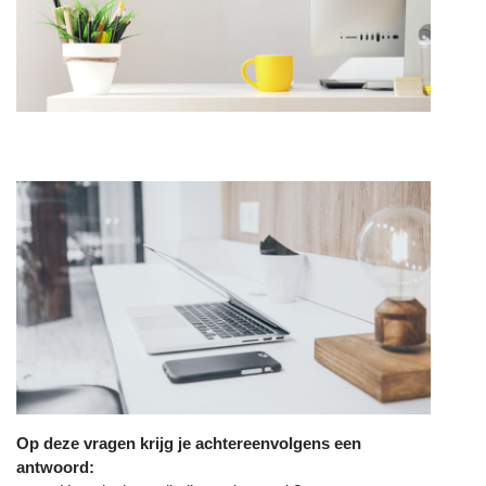
Handige links
Home
Onze website
Over ons
Onze blog
Connecteer met ons
Contacteer ons
internationalisering@katholiekonderwijs.vlaanderen
Copyright © Katholiek Onderwijs Vlaanderen
Op deze vragen krijg je achtereenvolgens een
Aangeboden door
- Maak een
gratis website
antwoord: