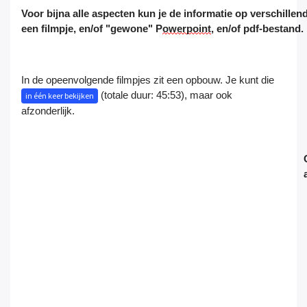
Voor bijna alle aspecten kun je de informatie op verschill
een
filmpje
,
en/of
"gewone" P
owerpoint
,
en/of
pdf-bestand.
In de opeenvolgende filmpjes zit een opbouw. Je kunt die
(totale duur: 45:53), maar ook
in één keer bekijken
afzonderlijk.