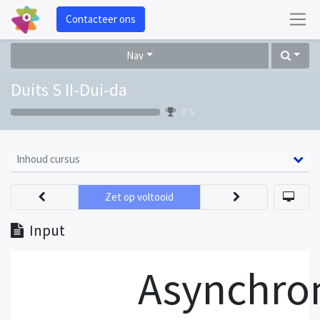
Contacteer ons
Nav
Duits S II-Dui-da
0 %
Inhoud cursus
Zet op voltooid
Input
Asynchron