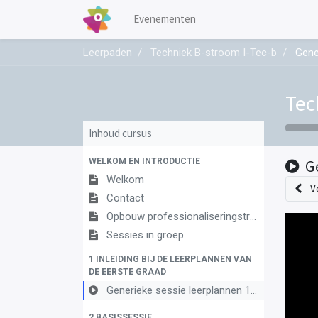
Evenementen
Leerpaden
Techniek B-stroom I-Tec-b
Gene
Tec
Inhoud cursus
WELKOM EN INTRODUCTIE
G
Welkom
V
Contact
Opbouw professionaliseringstraject
Sessies in groep
1 INLEIDING BIJ DE LEERPLANNEN VAN
DE EERSTE GRAAD
Generieke sessie leerplannen 1ste graad
2 BASISSESSIE