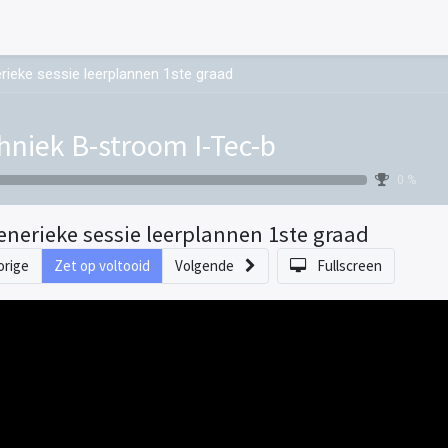
rieke sessie leerplannen 1ste graad
hniek B-stroom I-Tec-b
0 %
enerieke sessie leerplannen 1ste graad
orige
Zet op voltooid
Volgende
Fullscreen