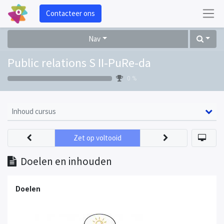
Contacteer ons
Nav
Public relations S II-PuRe-da
0 %
Inhoud cursus
Zet op voltooid
Doelen en inhouden
Doelen