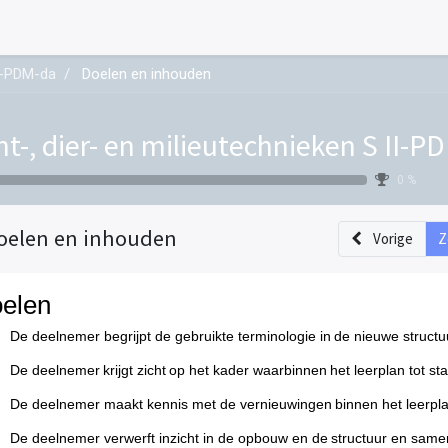
II-PDM-da
Doelen en inhouden
nt-, dier- en milieutechnieken S II-P
0 %
oelen en inhouden
Vorige
Z
elen
De deelnemer begrijpt de gebruikte terminologie in de nieuwe struct
De deelnemer krijgt zicht op het kader waarbinnen het leerplan tot s
De deelnemer maakt kennis met de vernieuwingen binnen het leerp
De deelnemer verwerft inzicht in de opbouw en de structuur en sam