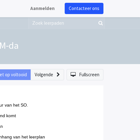
Aanmelden
Contacteer ons
DM-da
et op voltooid
Volgende
Fullscreen
uur van het SO.
tand komt
lan
enhang van het leerplan