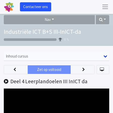
Contacteer ons
Nav
Industriële ICT B+S III-InICT-da
0 %
Inhoud cursus
Zet op voltooid
Deel 4 Leerplandoelen III InICT da