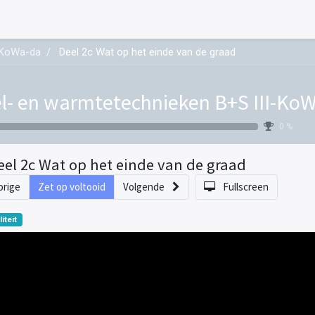
I-KoWa-da
Deel 2c Wat op het einde van de graad
l- en warmtetechnieken B+S III-Ko
0 %
eel 2c Wat op het einde van de graad
orige
Zet op voltooid
Volgende
Fullscreen
liteit