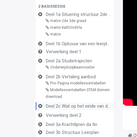
2 BASISSESSIE
Deel 1a Situering structuur 2de en 3de graad
matrix 2de 3de graad
matrix KathOndVla
matrix
Deel 1b Opbouw van een leerplan vormingsconcept
Verwerking deel 1
Deel 2a Studietrajecten
Onderwijsloopbaanrooster
Deel 2b Vertaling aanbod
Pro- Pagina modellessentabellen
Modellessentabellen STEM domein
download
Deel 2c Wat op het einde van de graad
Verwerking deel 2
Deel 3a Krachtlijnen da fin
Deel 3b Structuur Leerplan
O