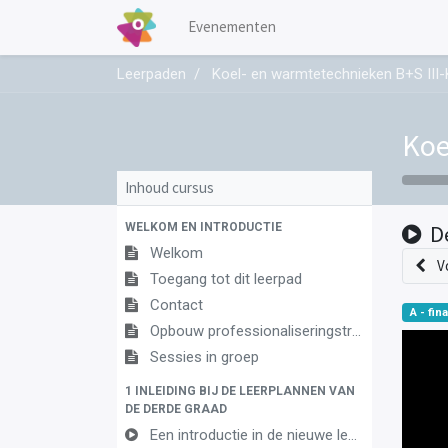
Evenementen
Leerpaden
Koel- en warmtetechnieken B+S II
Koe
Inhoud cursus
WELKOM EN INTRODUCTIE
D
Welkom
V
Toegang tot dit leerpad
Contact
A - fina
Opbouw professionaliseringstraject
Sessies in groep
1 INLEIDING BIJ DE LEERPLANNEN VAN
DE DERDE GRAAD
Een introductie in de nieuwe leerplannen van de derde graad