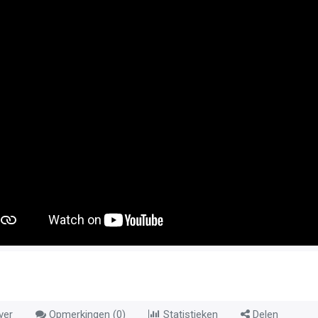
ver
Opmerkingen (
0
)
Statistieken
Delen