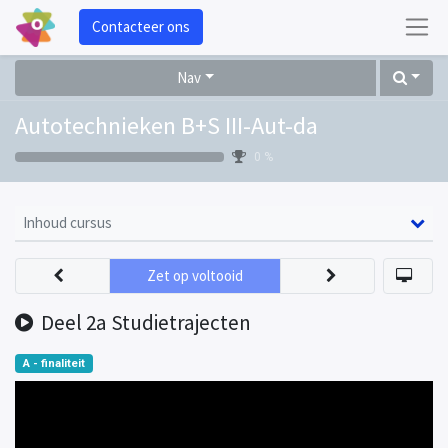
Contacteer ons
Nav
Autotechnieken B+S III-Aut-da
0 %
Inhoud cursus
Zet op voltooid
Deel 2a Studietrajecten
A - finaliteit