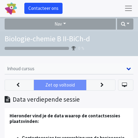
Contacteer ons
Nav
Biologie-chemie B II-BiCh-d
0 %
Inhoud cursus
Zet op voltooid
Data verdiepende sessie
Hieronder vind je de data waarop de contactsessies
plaatsvinden:
Contactsessies ter verwerking van de basissessie