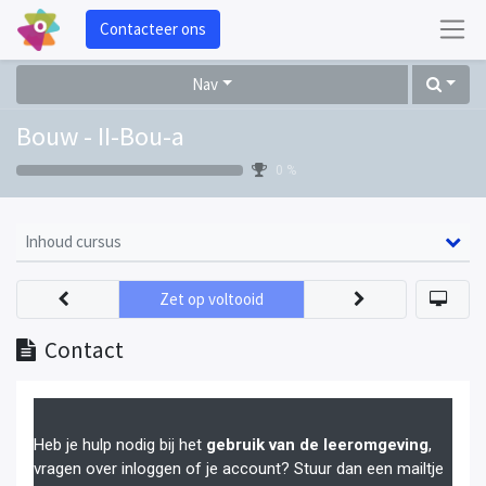
Contacteer ons
Nav
Bouw - II-Bou-a
0 %
Inhoud cursus
Zet op voltooid
Contact
Heb je hulp nodig bij het
gebruik van de leeromgeving
,
vragen over inloggen of je account? Stuur dan een mailtje