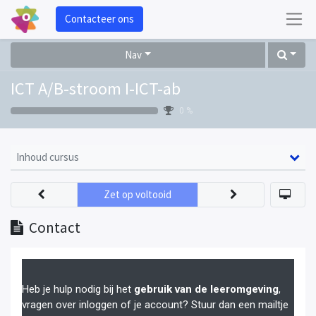
Contacteer ons
Nav
ICT A/B-stroom I-ICT-ab
0 %
Inhoud cursus
Zet op voltooid
Contact
Heb je hulp nodig bij het
gebruik van de leeromgeving
,
vragen over inloggen of je account? Stuur dan een mailtje