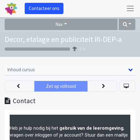
Contacteer ons
Nav
Decor, etalage en publiciteit III-DEP-a
0 %
Inhoud cursus
Zet op voltooid
Contact
Heb je hulp nodig bij het
gebruik van de leeromgeving
,
vragen over inloggen of je account? Stuur dan een mailtje