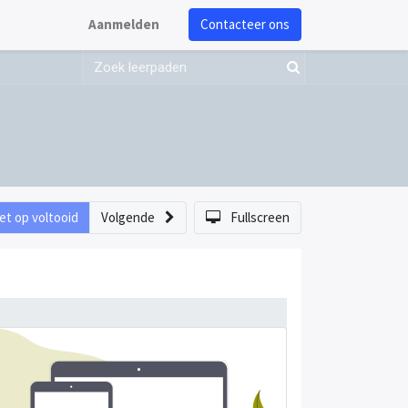
Aanmelden
Contacteer ons
et op voltooid
Volgende
Fullscreen