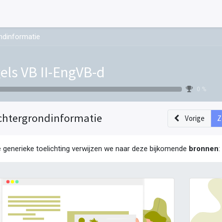
ndinformatie
els VB II-EngVB-d
0 %
chtergrondinformatie
Vorige
Z
e generieke toelichting verwijzen we naar deze bijkomende
bronnen
: