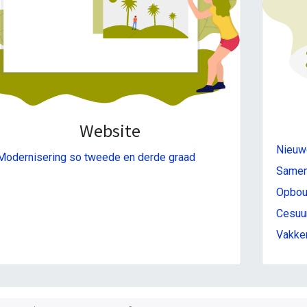
Website
Nieuwe
Modernisering so tweede en derde graad
Samens
Opbouw
Cesuur
Vakken