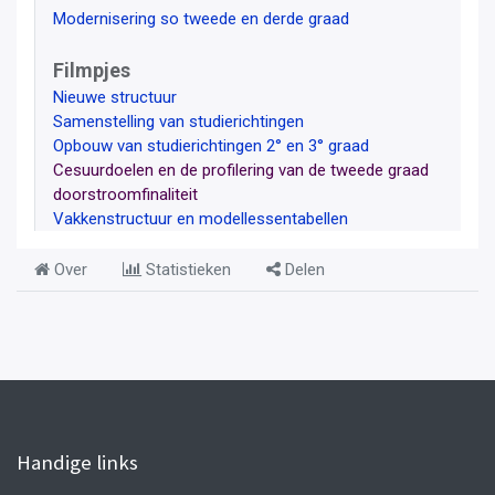
Modernisering so tweede en derde graad
Filmpjes
Nieuwe structuur
Samenstelling van studierichtingen
Opbouw van studierichtingen 2° en 3° graad
Cesuurdoelen en de profilering van de tweede graad
doorstroomfinaliteit
Vakkenstructuur en modellessentabellen
Over
Statistieken
Delen
Handige links