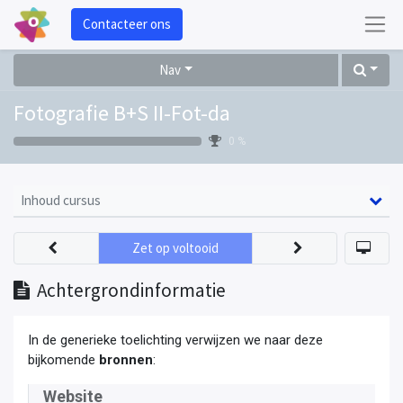
Contacteer ons
Nav
Fotografie B+S II-Fot-da
0 %
Inhoud cursus
Zet op voltooid
Achtergrondinformatie
In de generieke toelichting verwijzen we naar deze
bijkomende
bronnen
:
Website