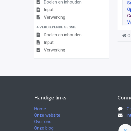
Doelen en inhouden
S
O
Input
C
Verwerking
V
4 VERDIEPENDE SESSIE
Doelen en inhouden
O
Input
Verwerking
Handige links
Conn
Home
Co
Onze website
in
Over ons
Onze blog