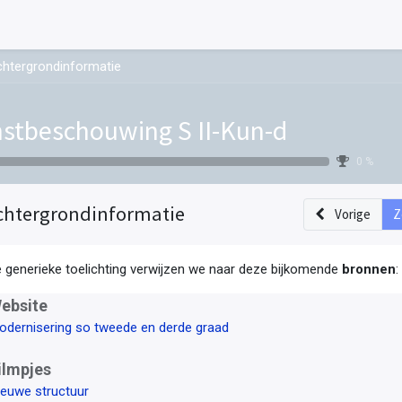
htergrondinformatie
stbeschouwing S II-Kun-d
0 %
chtergrondinformatie
Vorige
Z
e generieke toelichting verwijzen we naar deze bijkomende
bronnen
:
ebsite
odernisering so tweede en derde graad
ilmpjes
ieuwe structuur