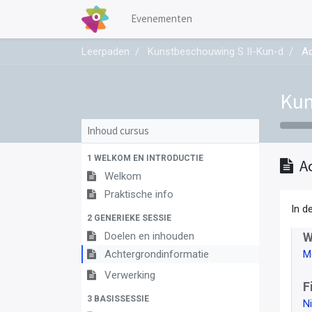
Evenementen
Leerpaden
Kunstbeschouwing S II-Kun-d
Ac
Kun
Inhoud cursus
1 WELKOM EN INTRODUCTIE
A
Welkom
Praktische info
In d
2 GENERIEKE SESSIE
Doelen en inhouden
W
Achtergrondinformatie
M
Verwerking
F
3 BASISSESSIE
N