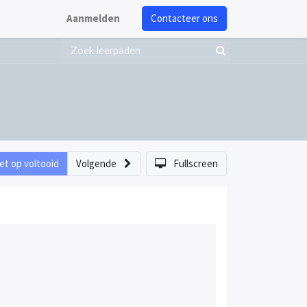
Aanmelden
Contacteer ons
et op voltooid
Volgende
Fullscreen