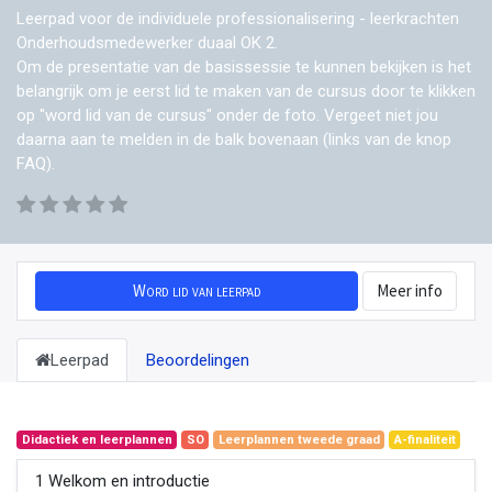
Leerpad voor de individuele professionalisering - leerkrachten
Onderhoudsmedewerker duaal OK 2.
Om de presentatie van de basissessie te kunnen bekijken is het
belangrijk om je eerst lid te maken van de cursus door te klikken
op "word lid van de cursus" onder de foto. Vergeet niet jou
daarna aan te melden in de balk bovenaan (links van de knop
FAQ).
Word lid van leerpad
Meer info
Leerpad
Beoordelingen
Didactiek en leerplannen
SO
Leerplannen tweede graad
A-finaliteit
1 Welkom en introductie