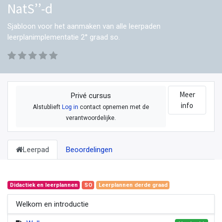
NatS’’-d
Sjabloon voor het aanmaken van alle leerpaden
leerplanimplementatie 2° graad so.
Meer
Privé cursus
info
Alstublieft
Log in
contact opnemen met de
verantwoordelijke.
Leerpad
Beoordelingen
Didactiek en leerplannen
SO
Leerplannen derde graad
Welkom en introductie