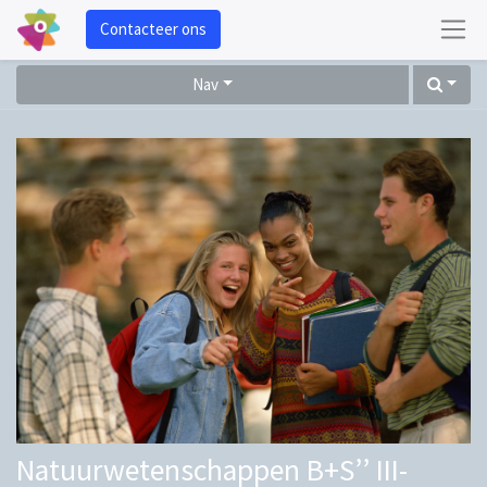
Contacteer ons
Nav
Natuurwetenschappen B+S’’ III-