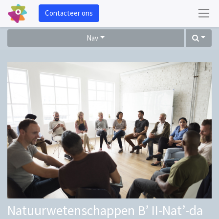
Contacteer ons
Nav
Natuurwetenschappen B’ II-Nat’-da