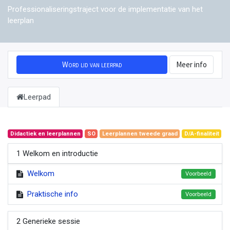
Professionaliseringstraject voor de implementatie van het
leerplan
Word lid van leerpad
Meer info
Leerpad
Didactiek en leerplannen
SO
Leerplannen tweede graad
D/A-finaliteit
1 Welkom en introductie
Welkom
Voorbeeld
Praktische info
Voorbeeld
2 Generieke sessie