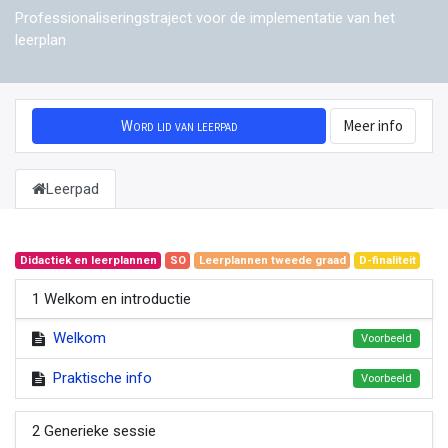
Professionaliseringstraject voor de implementatie van het
leerplan
Word lid van leerpad
Meer info
Leerpad
Didactiek en leerplannen
SO
Leerplannen tweede graad
D-finaliteit
1 Welkom en introductie
Welkom
Voorbeeld
Praktische info
Voorbeeld
2 Generieke sessie