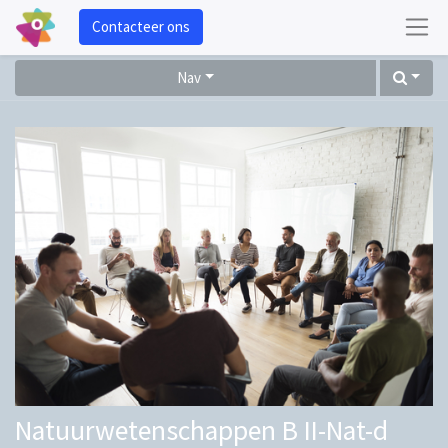
Contacteer ons
Nav
Natuurwetenschappen B II-Nat-d