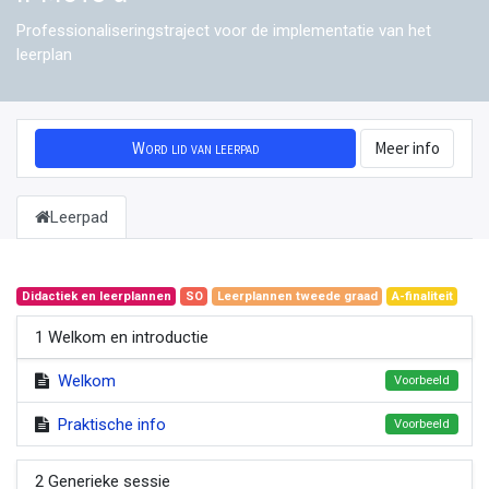
Professionaliseringstraject voor de implementatie van het
leerplan
Word lid van leerpad
Meer info
Leerpad
Didactiek en leerplannen
SO
Leerplannen tweede graad
A-finaliteit
1 Welkom en introductie
Welkom
Voorbeeld
Praktische info
Voorbeeld
2 Generieke sessie