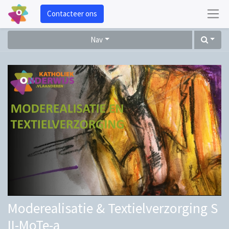
Contacteer ons
Nav
Moderealisatie & Textielverzorging S
II-MoTe-a