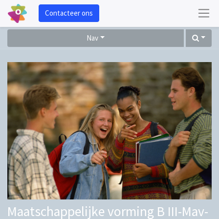
Contacteer ons
Nav
Maatschappelijke vorming B III-Mav-