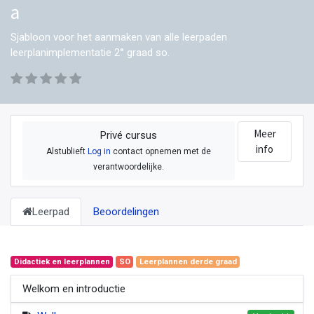
a
Sjabloon voor het aanmaken van alle leerpaden
leerplanimplementatie 2° graad so.
Meer
Privé cursus
info
Alstublieft
Log in
contact opnemen met de
verantwoordelijke.
Leerpad
Beoordelingen
Didactiek en leerplannen
SO
Leerplannen derde graad
Welkom en introductie