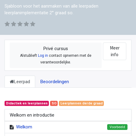
Sjabloon voor het aanmaken van alle leerpaden
leerplanimplementatie 2° graad so.
Meer
Privé cursus
info
Alstublieft
Log in
contact opnemen met de
verantwoordelijke.
Leerpad
Beoordelingen
Didactiek en leerplannen
SO
Leerplannen derde graad
Welkom en introductie
Welkom
Voorbeeld