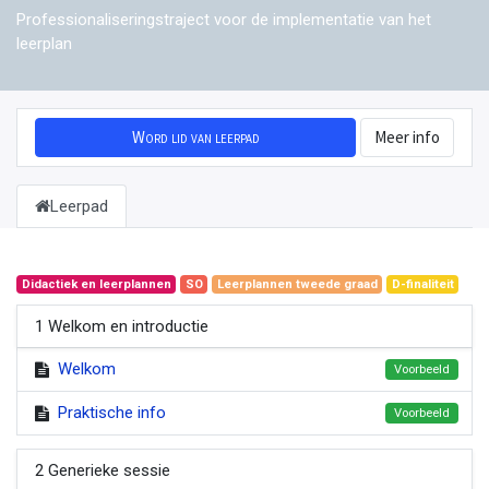
Professionaliseringstraject voor de implementatie van het
leerplan
Word lid van leerpad
Meer info
Leerpad
Didactiek en leerplannen
SO
Leerplannen tweede graad
D-finaliteit
1 Welkom en introductie
Welkom
Voorbeeld
Praktische info
Voorbeeld
2 Generieke sessie