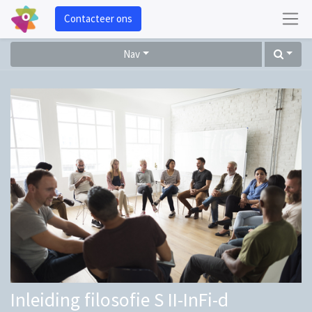
Contacteer ons
Nav
Inleiding filosofie S II-InFi-d