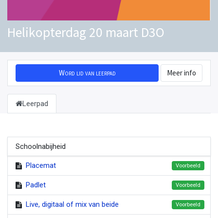
Helikopterdag 20 maart D3O
Word lid van leerpad
Meer info
Leerpad
Schoolnabijheid
Placemat
Voorbeeld
Padlet
Voorbeeld
Live, digitaal of mix van beide
Voorbeeld