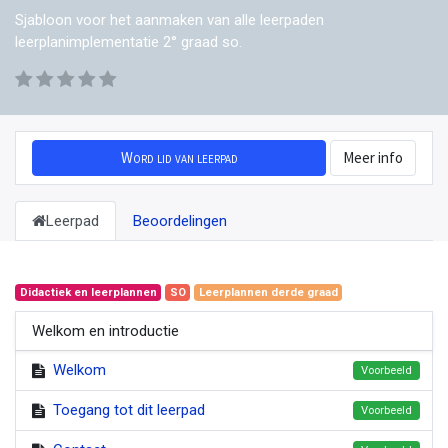
Sjabloon voor het aanmaken van alle leerpaden
leerplanimplementatie 2° graad so.
Word lid van leerpad
Meer info
Leerpad
Beoordelingen
Didactiek en leerplannen
SO
Leerplannen derde graad
Welkom en introductie
Welkom
Voorbeeld
Toegang tot dit leerpad
Voorbeeld