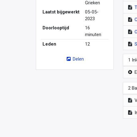
Grieken
T
Laatst bijgewerkt
05-05-
2023
C
Doorlooptijd
16
O
minuten
Leden
12
S
Delen
1 In
E
2 Ba
V
I