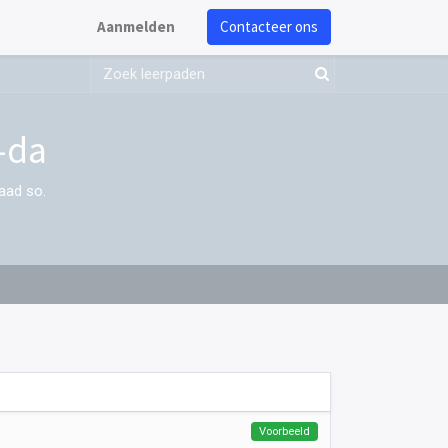
Aanmelden
Contacteer ons
-da
aad so.
Voorbeeld