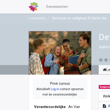
Evenementen
Leerpaden
Defensie en veiligheid III-DeVe-da
De
Sjablo
L
Privé cursus
Didacti
Alstublieft
Log in
contact opnemen
met de verantwoordelijke.
Welk
Verantwoordelijke
An Van