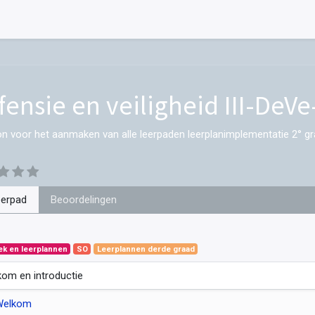
fensie en veiligheid III-DeVe
on voor het aanmaken van alle leerpaden leerplanimplementatie 2° gr
eerpad
Beoordelingen
ek en leerplannen
SO
Leerplannen derde graad
om en introductie
Welkom