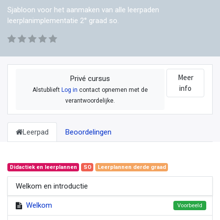
Sjabloon voor het aanmaken van alle leerpaden
leerplanimplementatie 2° graad so.
Meer
Privé cursus
info
Alstublieft
Log in
contact opnemen met de
verantwoordelijke.
Leerpad
Beoordelingen
Didactiek en leerplannen
SO
Leerplannen derde graad
Welkom en introductie
Welkom
Voorbeeld