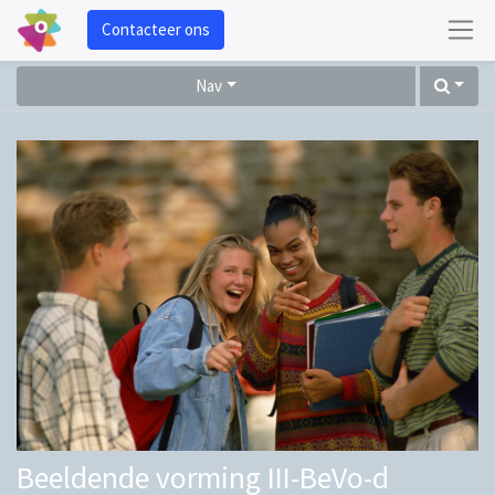
Contacteer ons
Nav
Beeldende vorming III-BeVo-d