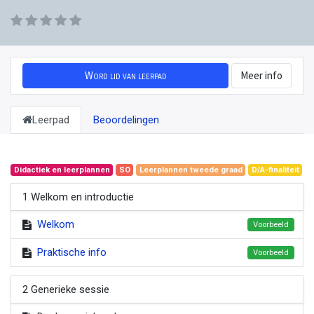
Word lid van leerpad
Meer info
Leerpad
Beoordelingen
Didactiek en leerplannen
SO
Leerplannen tweede graad
D/A-finaliteit
1 Welkom en introductie
Welkom
Voorbeeld
Praktische info
Voorbeeld
2 Generieke sessie