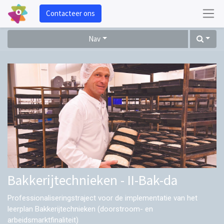
Contacteer ons
Nav
Bakkerijtechnieken - II-Bak-da
Professionaliseringstraject voor de implementatie van het
leerplan Bakkerijtechnieken (doorstroom- en
arbeidsmarktfinaliteit)